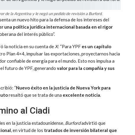
or de la Argentina y le negó un pedido de revisión a Burford.
senta un nuevo hito para la defensa de los intereses del
 una política jurídica internacional basada en el rigor
soberana del interés público”.
bró la noticia en su cuenta de
X
: “Para YPF
es un capítulo
ro Plan 4×4, impulsar las exportaciones, proyectarnos hacia
or confiable de energía para el mundo. Esto nos impulsa a
 el futuro de YPF, generando
valor para la compañía y sus
ribió: “
Nuevo éxito en la justicia de Nueva York para
puto
resaltó que se trata de una
excelente noticia
.
mino al Ciadi
es en la justicia estadounidense,
Burford
advirtió que
cional
, en virtud de los
tratados de inversión bilateral que