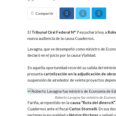
Compartir
El
Tribunal Oral Federal N° 7
escuchará hoy a
Robe
nueva audiencia de la causa Cuadernos.
Lavagna, que se desempeñó como ministro de Econo
declaró en el juicio por la causa Vialidad.
En aquella oportunidad recordó su salida del minist
presunta
cartelización en la adjudicación de obra
suspensión de alrededor de veinte proyectos dependi
Roberto Lavagna fue ministro de Economí
Fariña, arrepentido en la
causa “Ruta del dinero K”
Cuadernos ante el fiscal
Carlos Stornelli.
En sus dec
pertenecía en realidad a
Néstor Kirchner
y señaló s