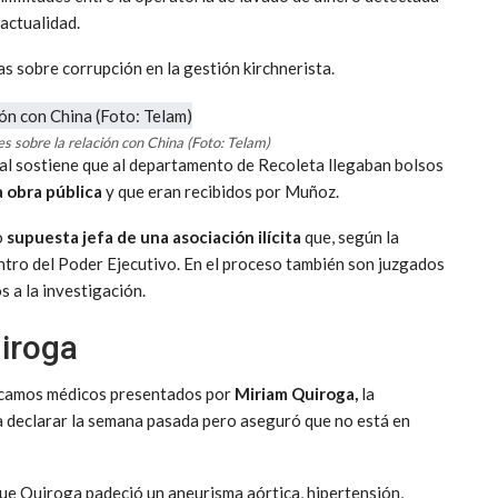
 actualidad.
s sobre corrupción en la gestión kirchnerista.
s sobre la relación con China (Foto: Telam)
scal sostiene que al departamento de Recoleta llegaban bolsos
a obra pública
y que eran recibidos por Muñoz.
o
supuesta jefa de una asociación ilícita
que, según la
tro del Poder Ejecutivo. En el proceso también son juzgados
 a la investigación.
uiroga
ificamos médicos presentados por
Miriam Quiroga,
la
 a declarar la semana pasada pero aseguró que no está en
que Quiroga padeció un aneurisma aórtica, hipertensión,