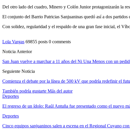
Del otro lado del cuadro, Minero y Colón Junior protagonizarán la res
El conjunto del Barrio Patricias Sanjuaninas quedó así a dos partidos d
Con solidez, regularidad y el respaldo de una gran fase inicial, el Víb
Lola Vargas
69855 posts
0 comments
Noticia Anterior
San Juan vuelve a marchar a 11 años del Ni Una Menos con un pedido
Seguiente Noticia
Comienza el debate por la línea de 500 kV que podría redefinir el fu
También podría gustarte
Más del autor
Deportes
El regreso de un ídolo: Raúl Antuña fue presentado como el nuevo 
Deportes
Cinco equipos sanjuaninos salen a escena en el Regional Cuyano con