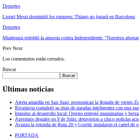
Deportes
Lionel Messi desmintió los rumores: Thiago no jugará en Barcelona
Deportes
Miadosqui redobló la apuesta contra Independiente: “Nuestros abog
Prev
Next
Los comentarios están cerrados.
Buscar
Buscar
Últimas noticias
Alerta amarilla en San Juan: pronostican la llegada de viento Z
Rivadavia completó su plan de paradas inteligentes con una nu
Impulso al desarrollo local: Orrego entregó maquinarias y her
Apremios ilegales en 9 de Julio: detuvieron a cinco policías acu
Avanza la rotonda de Ruta 20 y Gorriti: instalaron el cartel de 
PORTADA