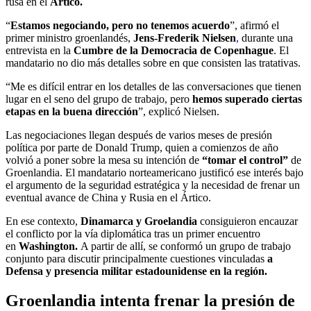
rusa en el
Ártico.
“
Estamos negociando, pero no tenemos acuerdo
”, afirmó el
primer ministro groenlandés,
Jens-Frederik Nielsen
,
durante una
entrevista en la
Cumbre de la Democracia de Copenhague
. El
mandatario no dio más detalles sobre en que consisten las tratativas.
“Me es difícil entrar en los detalles de las conversaciones que tienen
lugar en el seno del grupo de trabajo, pero
hemos superado ciertas
etapas en la buena dirección
”, explicó Nielsen.
Las negociaciones llegan después de varios meses de presión
política por parte de Donald Trump, quien a comienzos de año
volvió a poner sobre la mesa su intención de
“tomar el control”
de
Groenlandia. El mandatario norteamericano justificó ese interés bajo
el argumento de la seguridad estratégica y la necesidad de frenar un
eventual avance de China y Rusia en el Ártico.
En ese contexto,
Dinamarca y
Groelandia
consiguieron encauzar
el conflicto por la vía diplomática tras un primer encuentro
en
Washington.
A partir de allí, se conformó un grupo de trabajo
conjunto para discutir principalmente cuestiones vinculadas
a
Defensa y presencia militar estadounidense en la región.
Groenlandia intenta frenar la presión de