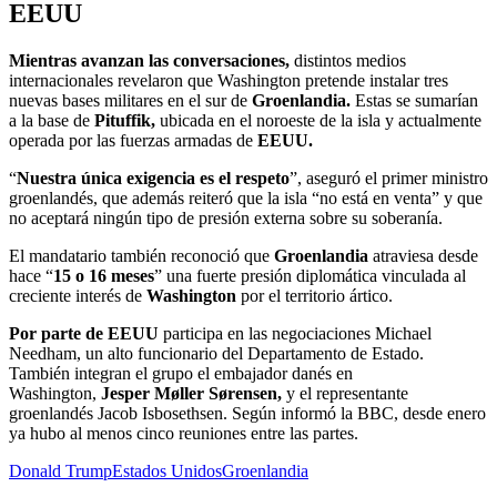
EEUU
Mientras avanzan las conversaciones,
distintos medios
internacionales revelaron que Washington pretende instalar tres
nuevas bases militares en el sur de
Groenlandia.
Estas se sumarían
a la base de
Pituffik,
ubicada en el noroeste de la isla y actualmente
operada por las fuerzas armadas de
EEUU.
“
Nuestra única exigencia es el respeto
”, aseguró el primer ministro
groenlandés, que además reiteró que la isla “no está en venta” y que
no aceptará ningún tipo de presión externa sobre su soberanía.
El mandatario también reconoció que
Groenlandia
atraviesa desde
hace “
15 o 16 meses
” una fuerte presión diplomática vinculada al
creciente interés de
Washington
por el territorio ártico.
Por parte de EEUU
participa en las negociaciones Michael
Needham, un alto funcionario del Departamento de Estado.
También integran el grupo el embajador danés en
Washington,
Jesper Møller Sørensen,
y el representante
groenlandés Jacob Isbosethsen. Según informó la BBC, desde enero
ya hubo al menos cinco reuniones entre las partes.
Donald Trump
Estados Unidos
Groenlandia