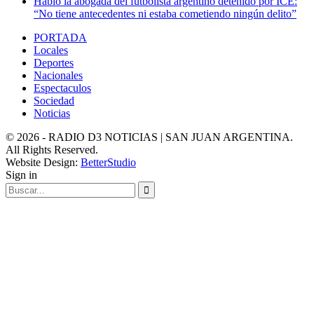
Habló la abogada del futbolista argentino detenido por ICE:
“No tiene antecedentes ni estaba cometiendo ningún delito”
PORTADA
Locales
Deportes
Nacionales
Espectaculos
Sociedad
Noticias
© 2026 - RADIO D3 NOTICIAS | SAN JUAN ARGENTINA.
All Rights Reserved.
Website Design:
BetterStudio
Sign in