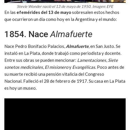
Stevie Wonder nació el 13 de mayo de 1950. Imagen: EFE
En las
efemérides del 13 de mayo
sobresalen estos hechos
que ocurrieron un día como hoy en la Argentina y el mundo:
1854. Nace
Almafuerte
Nace Pedro Bonifacio Palacios,
Almafuerte
, en San Justo. Se
instaló en La Plata, donde trabajó como periodista y docente.
Entre sus obras se pueden mencionar:
Lamentaciones
,
Siete
sonetos medicinales
,
El misionero
y
Evangélicas
. Poco antes de
su muerte recibió una pensión vitalicia del Congreso
Nacional. Falleció el 28 de febrero de 1917. Su casa en La Plata
es hoy un museo.