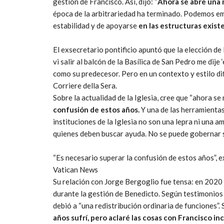
gestión de Francisco. Así, dijo: “
Ahora se abre una 
época de la arbitrariedad ha terminado. Podemos em
estabilidad y de apoyarse
en las estructuras existe
El exsecretario pontificio apuntó que la elección de
vi salir al balcón de la Basílica de San Pedro me dij
como su predecesor. Pero en un contexto y estilo dif
Corriere della Sera.
Sobre la actualidad de la Iglesia, cree que “ahora se 
confusión de estos años.
Y una de las herramientas
instituciones de la Iglesia no son una lepra ni una a
quienes deben buscar ayuda. No se puede gobernar 
“Es necesario superar la confusión de estos años”, 
Vatican News
Su relación con Jorge Bergoglio fue tensa: en 2020 f
durante la gestión de Benedicto. Según testimonios
debió a “una redistribución ordinaria de funciones”.
años sufrí, pero aclaré las cosas con Francisco 