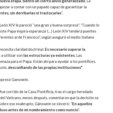
nueva etapa. Siento un cierto alivio generalizado
. La
pezar a contar con un papado capaz de garantizar la
ntes, sin derribarlas ni trastocarlas
“.
 León XIV le pareció “una gran y buena sorpresa”: “Cuando lo
e ‘este Papa inspira esperanza’ (…) León XIV tenderá puentes
erentes al de Francisco”, según aseguró el medio italiano
necesita claridad doctrinal.
Es necesario superar la
 a utilizar son
las estructuras ya existentes.
Las
menaza para el Papa. Están ahí para ayudar a los pontífices,
solo,
desconfiando de las propias instituciones”
expresó Ganswein.
ue corrido de la Casa Pontificia, tras el cargo heredado
 del Vaticano, meses después, comentaron que la decisión se
 Sobre ese exabrupto, Gänswein se sinceró: “
En aquellos
incluso antes de mi nombramiento como nuncio
”.