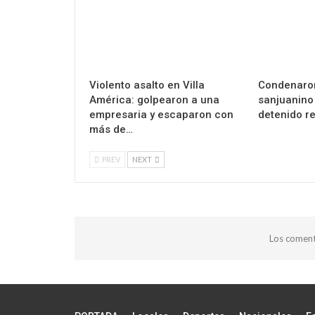
Violento asalto en Villa
Condenaron
América: golpearon a una
sanjuanino
empresaria y escaparon con
detenido r
más de…
PREV
NEXT
Los coment