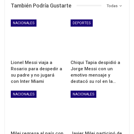
También Podría Gustarte
Todas
NACIONALES
DEPORTES
Lionel Messi viaja a
Chiqui Tapia despidió a
Rosario para despedir a
Jorge Messi con un
su padre y no jugará
emotivo mensaje y
con Inter Miami
destacó su rol en la…
NACIONALES
NACIONALES
Milei regresa al país con
Javier Milei participó de