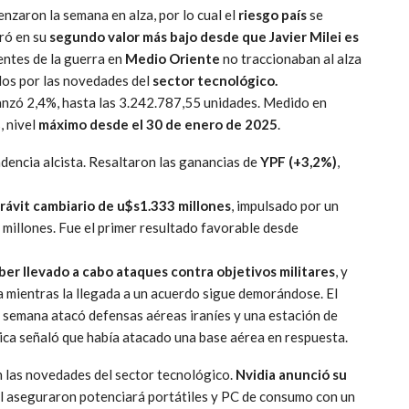
nzaron la semana en alza, por lo cual el
riesgo país
se
ró en su
segundo valor más bajo desde que Javier Milei es
rentes de la guerra en
Medio Oriente
no traccionaban al alza
os por las novedades del
sector tecnológico.
nzó 2,4%, hasta las 3.242.787,55 unidades. Medido en
, nivel
máximo desde el 30 de enero de 2025
.
encia alcista. Resaltaron las ganancias de
YPF (+3,2%)
,
erávit cambiario de u$s1.333 millones
, impulsado por un
 millones. Fue el primer resultado favorable desde
ber llevado a cabo ataques contra objetivos militares
, y
a mientras la llegada a un acuerdo sigue demorándose. El
e semana atacó defensas aéreas iraníes y una estación de
mica señaló que había atacado una base aérea en respuesta.
n las novedades del sector tecnológico.
Nvidia anunció su
l aseguraron potenciará portátiles y PC de consumo con un