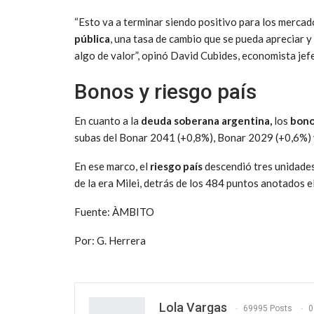
“Esto va a terminar siendo positivo para los mercad
pública
, una tasa de cambio que se pueda apreciar 
algo de valor”, opinó David Cubides, economista jef
Bonos y riesgo país
En cuanto a la
deuda soberana argentina,
los
bono
subas del Bonar 2041 (+0,8%), Bonar 2029 (+0,6%) 
En ese marco, el
riesgo país
descendió tres unidades
de la era Milei, detrás de los 484 puntos anotados e
Fuente: ÀMBITO
Por: G. Herrera
Lola Vargas
69995 Posts
0