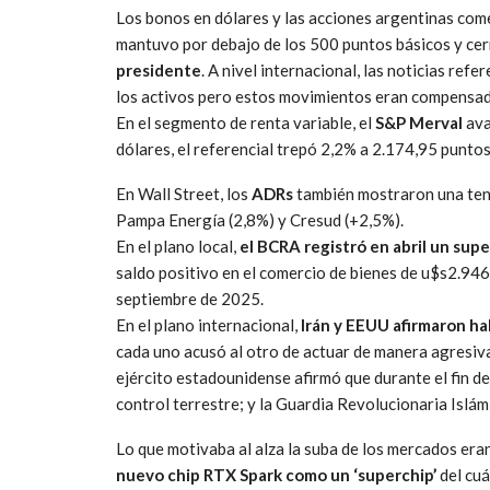
Los bonos en dólares y las acciones argentinas come
mantuvo por debajo de los 500 puntos básicos y cer
presidente
. A nivel internacional, las noticias refe
los activos pero estos movimientos eran compensad
En el segmento de renta variable, el
S&P Merval
ava
dólares, el referencial trepó 2,2% a 2.174,95 puntos
En Wall Street, los
ADRs
también mostraron una tend
Pampa Energía (2,8%) y Cresud (+2,5%).
En el plano local,
el BCRA registró en abril un sup
saldo positivo en el comercio de bienes de u$s2.946
septiembre de 2025.
En el plano internacional,
Irán y EEUU afirmaron ha
cada uno acusó al otro de actuar de manera agresiv
ejército estadounidense afirmó que durante el fin d
control terrestre; y la Guardia Revolucionaria Islá
Lo que motivaba al alza la suba de los mercados era
nuevo chip RTX Spark como un ‘superchip’
del cuá