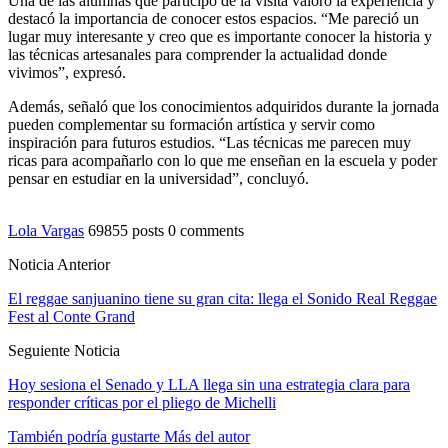
Una de las alumnas que participó de la visita valoró la experiencia y
destacó la importancia de conocer estos espacios. “Me pareció un
lugar muy interesante y creo que es importante conocer la historia y
las técnicas artesanales para comprender la actualidad donde
vivimos”, expresó.
Además, señaló que los conocimientos adquiridos durante la jornada
pueden complementar su formación artística y servir como
inspiración para futuros estudios. “Las técnicas me parecen muy
ricas para acompañarlo con lo que me enseñan en la escuela y poder
pensar en estudiar en la universidad”, concluyó.
Lola Vargas
69855 posts
0 comments
Noticia Anterior
El reggae sanjuanino tiene su gran cita: llega el Sonido Real Reggae
Fest al Conte Grand
Seguiente Noticia
Hoy sesiona el Senado y LLA llega sin una estrategia clara para
responder críticas por el pliego de Michelli
También podría gustarte
Más del autor