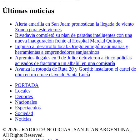
Últimas noticias
Alerta amarilla en San Juan: pronostican la llegada de viento
Zonda para este viernes
Rivadavia completó su plan de paradas inteligentes con una
nueva inauguración frente al Hospital Marcial Quiroga
Impulso al desarrollo local: Orrego entregó maquinarias y
herramientas a emprendedores sanjuaninos
Apremios ilegales en 9 de Julio: detuvieron a cinco policías
acusados de fracturar a un albañil en una comisaría
Avanza la rotonda de Ruta 20 y Gorriti: instalaron el cartel de
obra en un cruce clave de Santa Lucía
PORTADA
Locales
Deportes
Nacionales
Espectaculos
Sociedad
Noticias
© 2026 - RADIO D3 NOTICIAS | SAN JUAN ARGENTINA.
All Rights Reserved.