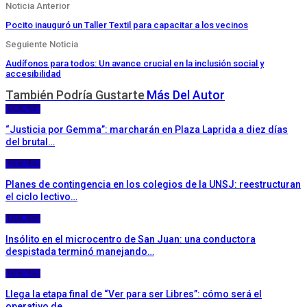
Noticia Anterior
Pocito inauguró un Taller Textil para capacitar a los vecinos
Seguiente Noticia
Audífonos para todos: Un avance crucial en la inclusión social y
accesibilidad
También Podría Gustarte
Más Del Autor
LOCALES
“Justicia por Gemma”: marcharán en Plaza Laprida a diez días
del brutal…
LOCALES
Planes de contingencia en los colegios de la UNSJ: reestructuran
el ciclo lectivo…
LOCALES
Insólito en el microcentro de San Juan: una conductora
despistada terminó manejando…
LOCALES
Llega la etapa final de “Ver para ser Libres”: cómo será el
operativo de…