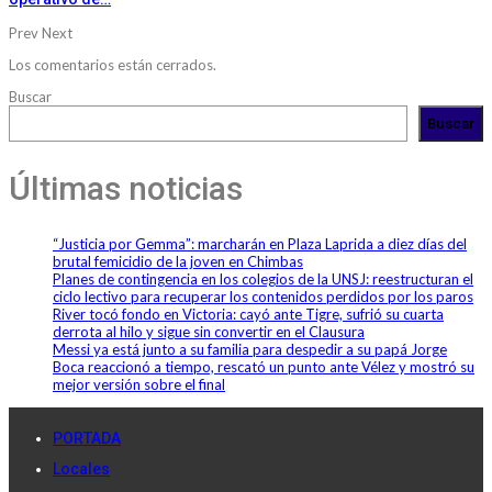
Prev
Next
Los comentarios están cerrados.
Buscar
Buscar
Últimas noticias
“Justicia por Gemma”: marcharán en Plaza Laprida a diez días del
brutal femicidio de la joven en Chimbas
Planes de contingencia en los colegios de la UNSJ: reestructuran el
ciclo lectivo para recuperar los contenidos perdidos por los paros
River tocó fondo en Victoria: cayó ante Tigre, sufrió su cuarta
derrota al hilo y sigue sin convertir en el Clausura
Messi ya está junto a su familia para despedir a su papá Jorge
Boca reaccionó a tiempo, rescató un punto ante Vélez y mostró su
mejor versión sobre el final
PORTADA
Locales