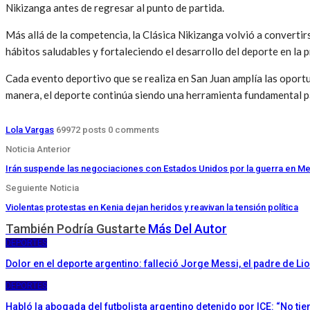
Nikizanga antes de regresar al punto de partida.
Más allá de la competencia, la Clásica Nikizanga volvió a convertir
hábitos saludables y fortaleciendo el desarrollo del deporte en la p
Cada evento deportivo que se realiza en San Juan amplía las oportu
manera, el deporte continúa siendo una herramienta fundamental pa
Lola Vargas
69972 posts
0 comments
Noticia Anterior
Irán suspende las negociaciones con Estados Unidos por la guerra en Me
Seguiente Noticia
Violentas protestas en Kenia dejan heridos y reavivan la tensión política
También Podría Gustarte
Más Del Autor
DEPORTES
Dolor en el deporte argentino: falleció Jorge Messi, el padre de Li
DEPORTES
Habló la abogada del futbolista argentino detenido por ICE: “No ti