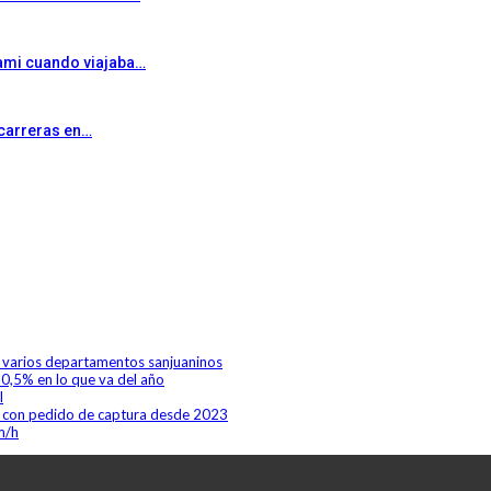
iami cuando viajaba…
 carreras en…
de varios departamentos sanjuaninos
60,5% en lo que va del año
l
o con pedido de captura desde 2023
km/h