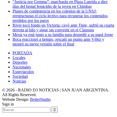
“Justicia por Gemma”: marcharán en Plaza Laprida a diez
días del brutal femicidio de la joven en Chimbas
Planes de contingencia en los colegios de la UNSJ:
reestructuran el ciclo lectivo para recuperar los contenidos
perdidos por los paros
River tocó fondo en Victoria: cayó ante Tigre, sufrió su cuarta
derrota al hilo y sigue sin convertir en el Clausura
Messi ya está junto a su familia para despedir a su papá Jorge
Boca reaccionó a tiempo, rescató un punto ante Vélez y
mostró su mejor versión sobre el final
PORTADA
Locales
Deportes
Nacionales
Espectaculos
Sociedad
Noticias
© 2026 - RADIO D3 NOTICIAS | SAN JUAN ARGENTINA.
All Rights Reserved.
Website Design:
BetterStudio
Sign in