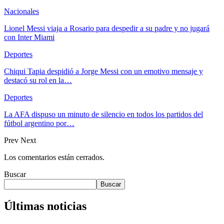
Nacionales
Lionel Messi viaja a Rosario para despedir a su padre y no jugará
con Inter Miami
Deportes
Chiqui Tapia despidió a Jorge Messi con un emotivo mensaje y
destacó su rol en la…
Deportes
La AFA dispuso un minuto de silencio en todos los partidos del
fútbol argentino por…
Prev
Next
Los comentarios están cerrados.
Buscar
Buscar
Últimas noticias