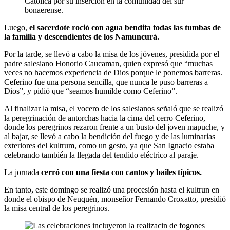
Católica por su inserción en la comunidad del sur
bonaerense.
Luego,
el sacerdote roció con agua bendita todas las tumbas de
la familia y descendientes de los Namuncurá.
Por la tarde, se llevó a cabo la misa de los jóvenes, presidida por el
padre salesiano Honorio Caucaman, quien expresó que “muchas
veces no hacemos experiencia de Dios porque le ponemos barreras.
Ceferino fue una persona sencilla, que nunca le puso barreras a
Dios”, y pidió que “seamos humilde como Ceferino”.
Al finalizar la misa, el vocero de los salesianos señaló que se realizó
la peregrinación de antorchas hacia la cima del cerro Ceferino,
donde los peregrinos rezaron frente a un busto del joven mapuche, y
al bajar, se llevó a cabo la bendición del fuego y de las luminarias
exteriores del kultrum, como un gesto, ya que San Ignacio estaba
celebrando también la llegada del tendido eléctrico al paraje.
La jornada
cerró con una fiesta con cantos y bailes típicos.
En tanto, este domingo se realizó una procesión hasta el kultrun en
donde el obispo de Neuquén, monseñor Fernando Croxatto, presidió
la misa central de los peregrinos.