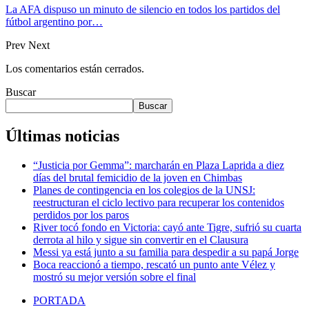
La AFA dispuso un minuto de silencio en todos los partidos del
fútbol argentino por…
Prev
Next
Los comentarios están cerrados.
Buscar
Buscar
Últimas noticias
“Justicia por Gemma”: marcharán en Plaza Laprida a diez
días del brutal femicidio de la joven en Chimbas
Planes de contingencia en los colegios de la UNSJ:
reestructuran el ciclo lectivo para recuperar los contenidos
perdidos por los paros
River tocó fondo en Victoria: cayó ante Tigre, sufrió su cuarta
derrota al hilo y sigue sin convertir en el Clausura
Messi ya está junto a su familia para despedir a su papá Jorge
Boca reaccionó a tiempo, rescató un punto ante Vélez y
mostró su mejor versión sobre el final
PORTADA