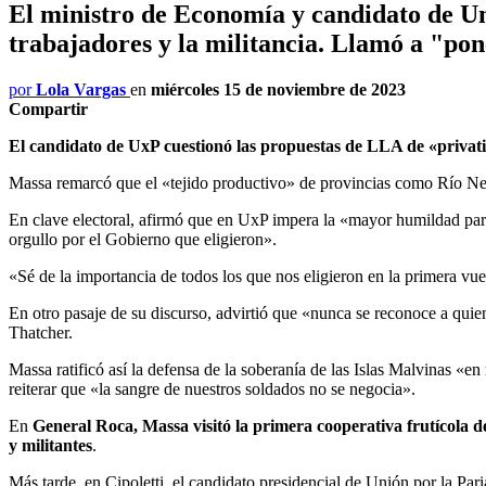
El ministro de Economía y candidato de Un
trabajadores y la militancia. Llamó a "pon
por
Lola Vargas
en
miércoles 15 de noviembre de 2023
Compartir
El candidato de UxP cuestionó las propuestas de LLA de «priva
Massa remarcó que el «tejido productivo» de provincias como Río Negr
En clave electoral, afirmó que en UxP impera la «mayor humildad para
orgullo por el Gobierno que eligieron».
«Sé de la importancia de todos los que nos eligieron en la primera vue
En otro pasaje de su discurso, advirtió que «nunca se reconoce a quien
Thatcher.
Massa ratificó así la defensa de la soberanía de las Islas Malvinas «
reiterar que «la sangre de nuestros soldados no se negocia».
En
General Roca, Massa visitó la primera cooperativa frutícola 
y militantes
.
Más tarde, en Cipoletti, el candidato presidencial de Unión por la Par