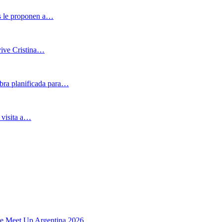
es le proponen a…
 vive Cristina…
bra planificada para…
u visita a…
nte Meet Up Argentina 2026