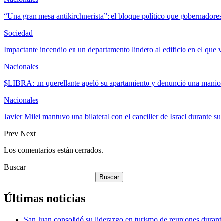
“Una gran mesa antikirchnerista”: el bloque político que gobernador
Sociedad
Impactante incendio en un departamento lindero al edificio en el que
Nacionales
$LIBRA: un querellante apeló su apartamiento y denunció una manio
Nacionales
Javier Milei mantuvo una bilateral con el canciller de Israel durante s
Prev
Next
Los comentarios están cerrados.
Buscar
Buscar
Últimas noticias
San Juan consolidó su liderazgo en turismo de reuniones dura