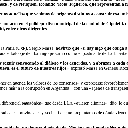
neck, y de Neuquén, Rolando ‘Rolo’ Figueroa, que representan a fu
rnos aquellos que venimos de orígenes distintos a construir esa u
es
un acto en el polideportivo municipal de la ciudad de Cipoletti,
, entre otros dirigentes
.
 la Paria (UxP), Sergio Massa,
advirtió que «si hay algo que obliga a
para el balotaje del domingo próximo contra el postulante de La Libert
 y seguir convocando al diálogo y los acuerdos, y a abrazar a cada
eva, es el futuro de nuestros hijos»
, expresó Massa en General Roca
oner en agenda los valores de los consensos» y expresarse favorablemen
 ‘nunca más’ a la corrupción en Argentina», con una «agenda de transpa
 diferencial patagónica» que desde LLA «quieren eliminar», dijo, lo qu
radicales. provinciales y vecinalistas; no preguntamos de dónde vienen
«Comunidad» -un desprendimiento del Movimiento Popular Neuquino 