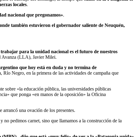
erzas locales
.
nidad nacional que pregonamos»
.
 donde también estuvieron el gobernador saliente de Neuquén,
 trabajar para la unidad nacional es el futuro de nuestros
ad Avanza (LLA), Javier Milei.
 argentino que hoy está en duda y no termina de
, Río Negro, en la primera de las actividades de campaña que
te sobre «la educación pública, las universidades públicas
rencia» que ponga «en manos de la oposición» la Oficina
e arrancó una ovación de los presentes.
 y no pedimos carnet, sino que llamamos a la construcción de la
(MPN)-, dijo que está «muy feliz» de ver a la «Patagonia unida»