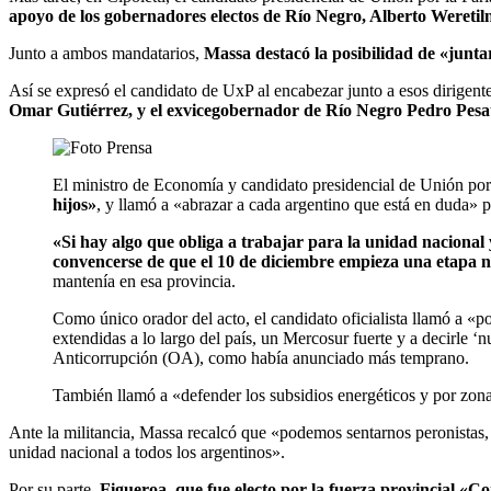
apoyo de los gobernadores electos de Río Negro, Alberto Weretil
Junto a ambos mandatarios,
Massa destacó la posibilidad de «junta
Así se expresó el candidato de UxP al encabezar junto a esos dirigent
Omar Gutiérrez, y el exvicegobernador de Río Negro Pedro Pesatti
El ministro de Economía y candidato presidencial de Unión por
hijos»
, y llamó a «abrazar a cada argentino que está en duda» 
«Si hay algo que obliga a trabajar para la unidad nacional
convencerse de que el 10 de diciembre empieza una etapa nu
mantenía en esa provincia.
Como único orador del acto, el candidato oficialista llamó a «p
extendidas a lo largo del país, un Mercosur fuerte y a decirle
Anticorrupción (OA), como había anunciado más temprano.
También llamó a «defender los subsidios energéticos y por zona
Ante la militancia, Massa recalcó que «podemos sentarnos peronistas, 
unidad nacional a todos los argentinos».
Por su parte,
Figueroa, que fue electo por la fuerza provincial 