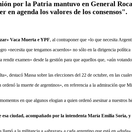
ión por la Patria mantuvo en General Roca 
er en agenda los valores de los consensos".
tizar» Vaca Muerta e YPF
, al contraponer que «lo que necesita Argent
o «necesita que tengamos acuerdos» no sólo en la dirigencia política 
 rendir examen» desde la gestión para que aquellos que, «aún votando s
lta», destacó Massa sobre las elecciones del 22 de octubre, en las cual
 ordenó la muerte de argentinos», en referencia a la admiración que Mile
en momentos en que algunos elogian a quien ordenó asesinar a nuestros 
de esa ciudad, acompañado por la intendenta María Emilia Soria, y
ia llamó a la militancia a «abrazar» a cada argentino que está en «duda»