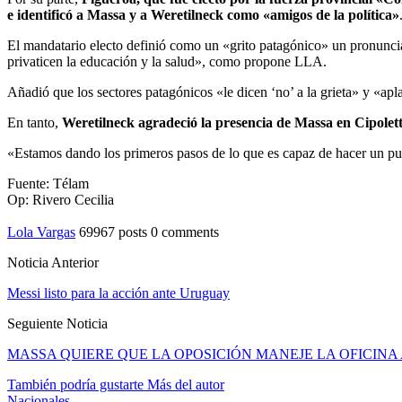
e identificó a Massa y a Weretilneck como «amigos de la política»
El mandatario electo definió como un «grito patagónico» un pronuncia
privaticen la educación y la salud», como propone LLA.
Añadió que los sectores patagónicos «le dicen ‘no’ a la grieta» y «apl
En tanto,
Weretilneck agradeció la presencia de Massa en Cipoletti
«Estamos dando los primeros pasos de lo que es capaz de hacer un pue
Fuente: Télam
Op: Rivero Cecilia
Lola Vargas
69967 posts
0 comments
Noticia Anterior
Messi listo para la acción ante Uruguay
Seguiente Noticia
MASSA QUIERE QUE LA OPOSICIÓN MANEJE LA OFICIN
También podría gustarte
Más del autor
Nacionales