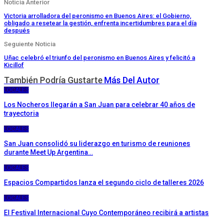
Noticia Anterior
Victoria arrolladora del peronismo en Buenos Aires: el Gobierno,
obligado a resetear la gestión, enfrenta incertidumbres para el día
después
Seguiente Noticia
Uñac celebró el triunfo del peronismo en Buenos Aires y felicitó a
Kicillof
También Podría Gustarte
Más Del Autor
LOCALES
Los Nocheros llegarán a San Juan para celebrar 40 años de
trayectoria
LOCALES
San Juan consolidó su liderazgo en turismo de reuniones
durante Meet Up Argentina…
LOCALES
Espacios Compartidos lanza el segundo ciclo de talleres 2026
LOCALES
El Festival Internacional Cuyo Contemporáneo recibirá a artistas