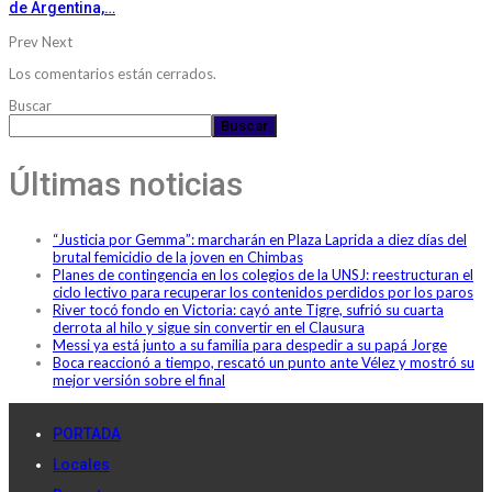
de Argentina,…
Prev
Next
Los comentarios están cerrados.
Buscar
Buscar
Últimas noticias
“Justicia por Gemma”: marcharán en Plaza Laprida a diez días del
brutal femicidio de la joven en Chimbas
Planes de contingencia en los colegios de la UNSJ: reestructuran el
ciclo lectivo para recuperar los contenidos perdidos por los paros
River tocó fondo en Victoria: cayó ante Tigre, sufrió su cuarta
derrota al hilo y sigue sin convertir en el Clausura
Messi ya está junto a su familia para despedir a su papá Jorge
Boca reaccionó a tiempo, rescató un punto ante Vélez y mostró su
mejor versión sobre el final
PORTADA
Locales