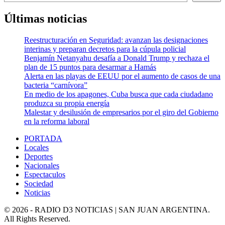
Últimas noticias
Reestructuración en Seguridad: avanzan las designaciones
interinas y preparan decretos para la cúpula policial
Benjamín Netanyahu desafía a Donald Trump y rechaza el
plan de 15 puntos para desarmar a Hamás
Alerta en las playas de EEUU por el aumento de casos de una
bacteria “carnívora”
En medio de los apagones, Cuba busca que cada ciudadano
produzca su propia energía
Malestar y desilusión de empresarios por el giro del Gobierno
en la reforma laboral
PORTADA
Locales
Deportes
Nacionales
Espectaculos
Sociedad
Noticias
© 2026 - RADIO D3 NOTICIAS | SAN JUAN ARGENTINA.
All Rights Reserved.