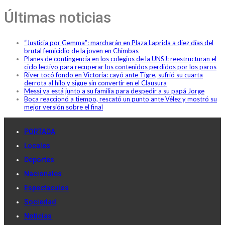
Últimas noticias
“Justicia por Gemma”: marcharán en Plaza Laprida a diez días del
brutal femicidio de la joven en Chimbas
Planes de contingencia en los colegios de la UNSJ: reestructuran el
ciclo lectivo para recuperar los contenidos perdidos por los paros
River tocó fondo en Victoria: cayó ante Tigre, sufrió su cuarta
derrota al hilo y sigue sin convertir en el Clausura
Messi ya está junto a su familia para despedir a su papá Jorge
Boca reaccionó a tiempo, rescató un punto ante Vélez y mostró su
mejor versión sobre el final
PORTADA
Locales
Deportes
Nacionales
Espectaculos
Sociedad
Noticias