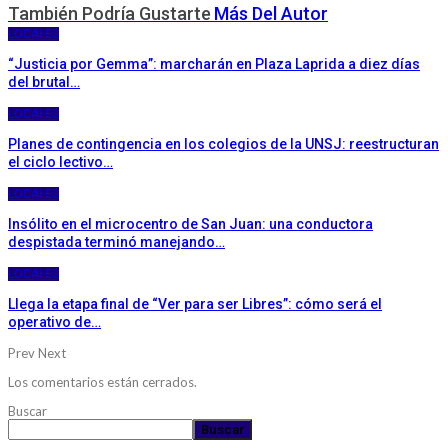
También Podría Gustarte
Más Del Autor
LOCALES
“Justicia por Gemma”: marcharán en Plaza Laprida a diez días
del brutal…
LOCALES
Planes de contingencia en los colegios de la UNSJ: reestructuran
el ciclo lectivo…
LOCALES
Insólito en el microcentro de San Juan: una conductora
despistada terminó manejando…
LOCALES
Llega la etapa final de “Ver para ser Libres”: cómo será el
operativo de…
Prev
Next
Los comentarios están cerrados.
Buscar
Buscar