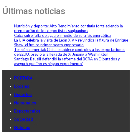
Últimas noticias
Nutrición y deporte: Alto Rendimiento continúa fortaleciendo la
preparación de los deportistas sanjuaninos
Cuba sufre falta de agua en medio de su crisis energética
La UIA celebra la visita de León XIV y reivindica la figura de Enrique
Shaw, el futuro primer beato empresario
Tensión comercial: China establece controles a las exportaciones
de EEUU, previo a la llegada de Xi Jinping a Washington
Santiago Bausili defendió la reforma del BCRA en Diputados y
aseguró que “no es ningún experimento”
PORTADA
Locales
Deportes
Nacionales
Espectaculos
Sociedad
Noticias