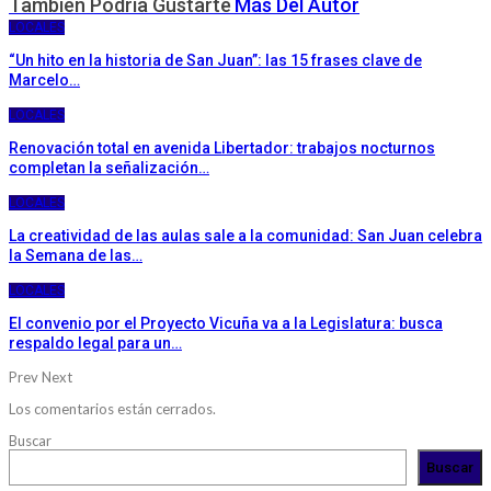
También Podría Gustarte
Más Del Autor
LOCALES
“Un hito en la historia de San Juan”: las 15 frases clave de
Marcelo…
LOCALES
Renovación total en avenida Libertador: trabajos nocturnos
completan la señalización…
LOCALES
La creatividad de las aulas sale a la comunidad: San Juan celebra
la Semana de las…
LOCALES
El convenio por el Proyecto Vicuña va a la Legislatura: busca
respaldo legal para un…
Prev
Next
Los comentarios están cerrados.
Buscar
Buscar