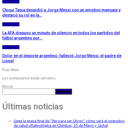
DEPORTES
Chiqui Tapia despidió a Jorge Messi con un emotivo mensaje y
destacó su rol en la…
DEPORTES
La AFA dispuso un minuto de silencio en todos los partidos del
fútbol argentino por…
DEPORTES
Dolor en el deporte argentino: falleció Jorge Messi, el padre de
Lionel
Prev
Next
Los comentarios están cerrados.
Buscar
Buscar
Últimas noticias
Llega la etapa final de “Ver para ser Libres”: cómo será el operativo
de salud oftalmológica en Chimbas, 25 de Mayo y Jáchal