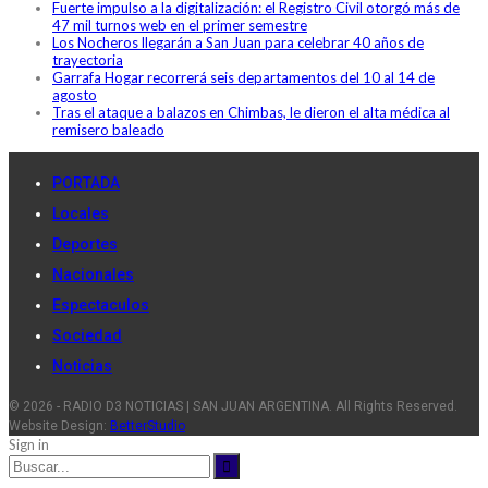
Fuerte impulso a la digitalización: el Registro Civil otorgó más de
47 mil turnos web en el primer semestre
Los Nocheros llegarán a San Juan para celebrar 40 años de
trayectoria
Garrafa Hogar recorrerá seis departamentos del 10 al 14 de
agosto
Tras el ataque a balazos en Chimbas, le dieron el alta médica al
remisero baleado
PORTADA
Locales
Deportes
Nacionales
Espectaculos
Sociedad
Noticias
© 2026 - RADIO D3 NOTICIAS | SAN JUAN ARGENTINA. All Rights Reserved.
Website Design:
BetterStudio
Sign in