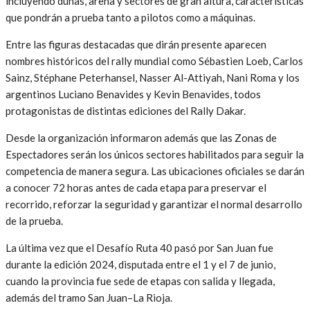
incluyendo dunas, arena y sectores de gran altura, características
que pondrán a prueba tanto a pilotos como a máquinas.
Entre las figuras destacadas que dirán presente aparecen
nombres históricos del rally mundial como
Sébastien Loeb
,
Carlos
Sainz
,
Stéphane Peterhansel
,
Nasser Al-Attiyah
,
Nani Roma
y los
argentinos
Luciano Benavides
y
Kevin Benavides
, todos
protagonistas de distintas ediciones del
Rally Dakar
.
Desde la organización informaron además que las Zonas de
Espectadores serán los únicos sectores habilitados para seguir la
competencia de manera segura. Las ubicaciones oficiales se darán
a conocer 72 horas antes de cada etapa para preservar el
recorrido, reforzar la seguridad y garantizar el normal desarrollo
de la prueba.
La última vez que el Desafío Ruta 40 pasó por San Juan fue
durante la edición 2024, disputada entre el 1 y el 7 de junio,
cuando la provincia fue sede de etapas con salida y llegada,
además del tramo San Juan–La Rioja.