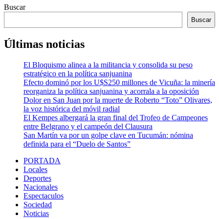
Buscar
Buscar
Últimas noticias
El Bloquismo alinea a la militancia y consolida su peso
estratégico en la política sanjuanina
Efecto dominó por los U$S250 millones de Vicuña: la minería
reorganiza la política sanjuanina y acorrala a la oposición
Dolor en San Juan por la muerte de Roberto “Toto” Olivares,
la voz histórica del móvil radial
El Kempes albergará la gran final del Trofeo de Campeones
entre Belgrano y el campeón del Clausura
San Martín va por un golpe clave en Tucumán: nómina
definida para el “Duelo de Santos”
PORTADA
Locales
Deportes
Nacionales
Espectaculos
Sociedad
Noticias