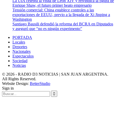
La UIA celebra la visita de León XIV y reivindica la figura de
Enrique Shaw, el futuro primer beato empresario
Tensión comercial: China establece controles a las
exportaciones de EEUU, previo a la llegada de Xi Jinping a
Washington
Santiago Bausili defendió la reforma del BCRA en Diputados
y aseguró que “no es ningún experimento”
PORTADA
Locales
Deportes
Nacionales
Espectaculos
Sociedad
Noticias
© 2026 - RADIO D3 NOTICIAS | SAN JUAN ARGENTINA.
All Rights Reserved.
Website Design:
BetterStudio
Sign in